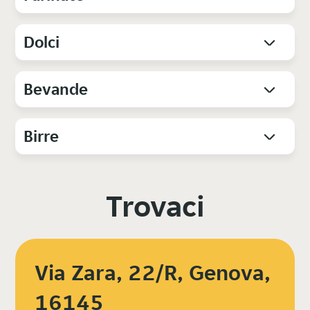
Dolci
Bevande
Birre
Trovaci
Via Zara, 22/R, Genova,
16145