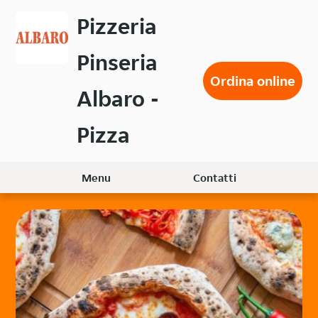
Passa
Pizzeria
al
contenuto
Pinseria
principale
Ordina online
Albaro -
Pizza
Menu
Contatti